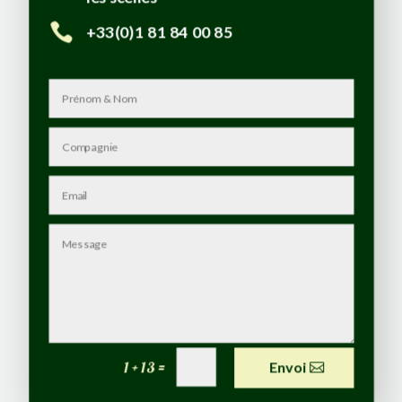

+33(0)1 81 84 00 85
=
1 + 13
Envoi