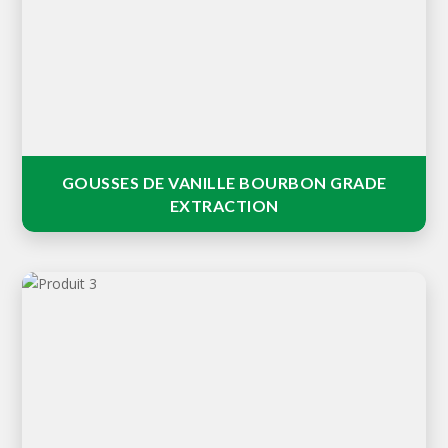
Nos gousses de vanille de grade extraction sont à la
fois fendues et non fendues avec un parfum floral et
puissant suivit de notes chaudes de chocolat pour
votre transformation en extrait pour l'industrie
alimentaire.
GOUSSES DE VANILLE BOURBON GRADE
EXTRACTION
Gousses de vanille courtes et longues, libérant un
arôme intense et profond, parfaites pour améliorer vos
créations culinaires et pour faire de la poudre de