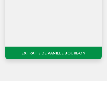
Extraits de vanille purs au goût et à l'arôme intense,
parfait pour aromatiser naturellement vos créations
culinaires.
EXTRAITS DE VANILLE BOURBON