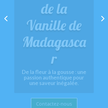
t au Cœur
de la
Vanille de
Madagasca
r
De la fleur à la gousse : une
passion authentique pour
une saveur inégalée.